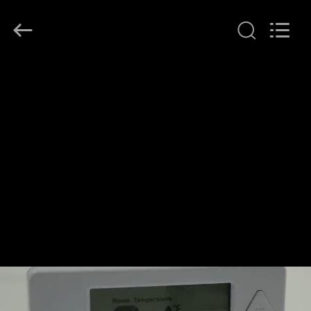
2026
Ocean
Controls
Limited.
All
Rights
Reserved.
CASA
PRODOTTI
MANIFESTAZIONE
DI
VR
CIRCA
NOI