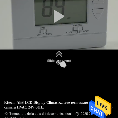
GIRO
DELLA
FABBRICA
CONTROLLO
DI
QUALITÀ
CONTATTICI
RICHIEDA
UNA
Riseem ABS LCD Display Climatizzatore termostato per
CITAZIONE
camera HVAC 24V 60Hz
Termostato della sala di telecomunicazioni
2025-01-11