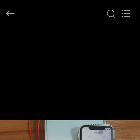
2026
Ocean
Controls
Limited.
All
Rights
Reserved.
CASA
PRODOTTI
MANIFESTAZIONE
DI
VR
CIRCA
NOI