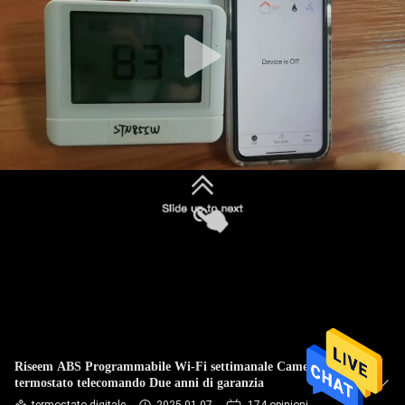
GIRO
DELLA
FABBRICA
CONTROLLO
DI
QUALITÀ
CONTATTICI
RICHIEDA
UNA
CITAZIONE
Riseem ABS Programmabile Wi-Fi settimanale Camera
termostato telecomando Due anni di garanzia