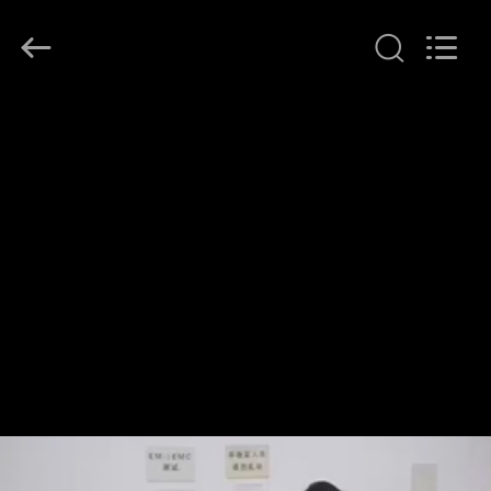
2026
Ocean
Controls
Limited.
All
Rights
Reserved.
CASA
PRODOTTI
MANIFESTAZIONE
DI
VR
CIRCA
NOI