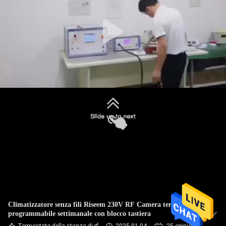
GIRO
DELLA
FABBRICA
CONTROLLO
DI
QUALITÀ
CONTATTICI
RICHIEDA
UNA
CITAZIONE
Climatizzatore senza fili Riseem 230V RF Camera termostato
programmabile settimanale con blocco tastiera