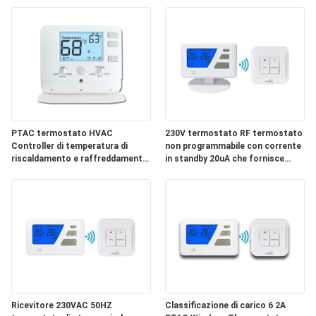
GIRO
DELLA
FABBRICA
CONTROLLO
DI
PTAC termostato HVAC
230V termostato RF termostato
QUALITÀ
Controller di temperatura di
non programmabile con corrente
riscaldamento e raffreddamento
in standby 20uA che fornisce
con sensore umano a infrarossi e
regolazione della temperatura e
modalità di risparmio energetico
dell'energia duratura
CONTATTICI
RICHIEDA
UNA
CITAZIONE
Ricevitore 230VAC 50HZ
Classificazione di carico 6 2A