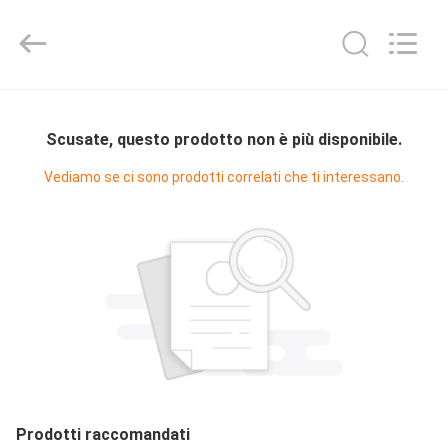
2025
Ocean
Controls
Limited.
All
Rights
Reserved.
CASA
Scusate, questo prodotto non è più disponibile.
PRODOTTI
Vediamo se ci sono prodotti correlati che ti interessano.
MANIFESTAZIONE
DI
VR
CIRCA
NOI
Prodotti raccomandati