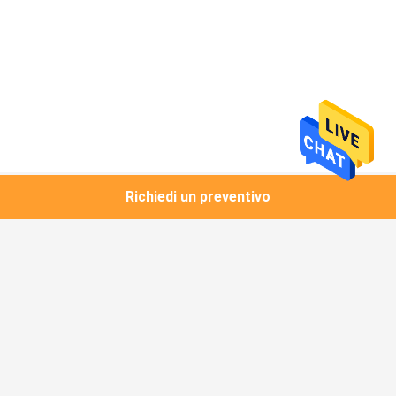
Richiedi un preventivo
Categorie popolari
Tutti
Termostato Della 
Termostato Digitale
Sala Di 
Telecomunicazioni
Termostato Senza 
Termostato Di HVAC
Fili Della Stanza
Termostato Della 
Un Termostato 
Pompa Di Calore
Programmabile Da 7 