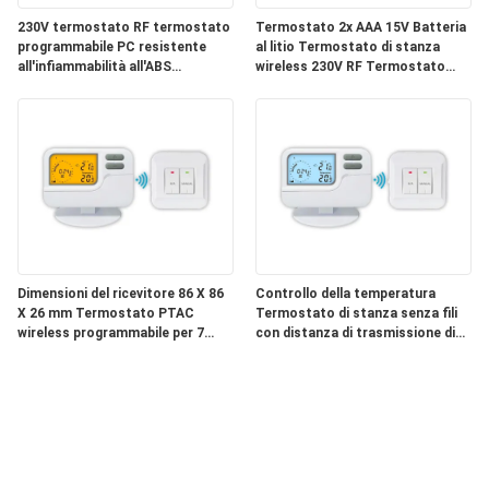
230V termostato RF termostato
Termostato 2x AAA 15V Batteria
programmabile PC resistente
al litio Termostato di stanza
all'infiammabilità all'ABS
wireless 230V RF Termostato
progettato per l'integrazione di
adatto Controllo del
sistemi HVAC
riscaldamento convenzionale o
delle caldaie
Dimensioni del ricevitore 86 X 86
Controllo della temperatura
X 26 mm Termostato PTAC
Termostato di stanza senza fili
wireless programmabile per 7
con distanza di trasmissione di
giorni Compatibile con più
circa 50 m e bassa corrente di
sistemi HVAC
illuminazione ≤ 3 mA per la
regolazione del riscaldamento