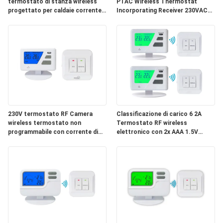
termostato di stanza wireless
PTAC Wireless Thermostat
MAPPA
progettato per caldaie corrente
Incorporating Receiver 230VAC
in attesa bassa 20uA Gestione
50HZ Ottimizzato per
DEL
della temperatura ambiente
applicazioni HVAC commerciali
SITO
PRIVACY
POLICY
230V termostato RF Camera
Classificazione di carico 6 2A
wireless termostato non
Termostato RF wireless
programmabile con corrente di
elettronico con 2x AAA 1.5V
standby 20uA e distanza di
Batteria al litio Supporta il
trasmissione di circa 50m adatto
controllo remoto di
ai sistemi di controllo HVAC
monitoraggio dell'energia
riscaldamento raffreddamento